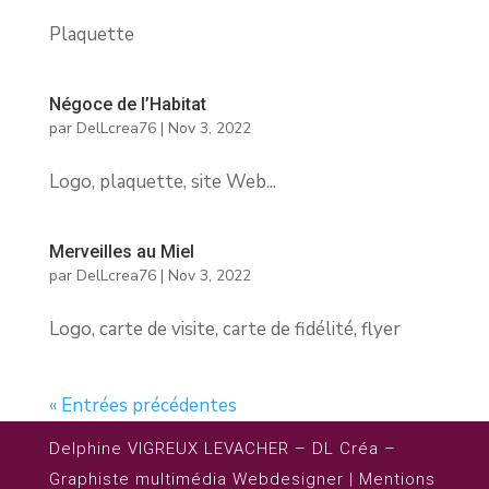
Plaquette
Négoce de l’Habitat
par
DelLcrea76
|
Nov 3, 2022
Logo, plaquette, site Web...
Merveilles au Miel
par
DelLcrea76
|
Nov 3, 2022
Logo, carte de visite, carte de fidélité, flyer
« Entrées précédentes
Delphine VIGREUX LEVACHER – DL Créa –
Graphiste multimédia Webdesigner |
Mentions